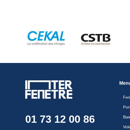
Men
Fen
Por
Nous contacter
01 73 12 00 86
Bai
Vol