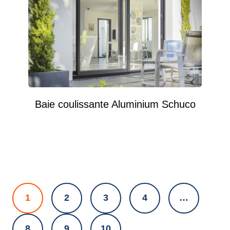
Baie coulissante Aluminium Schuco
1
2
3
4
…
8
9
10